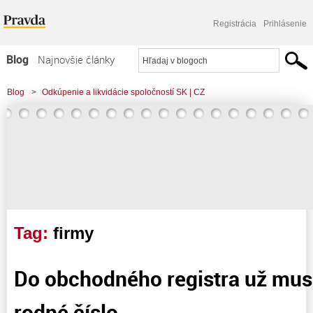
Registrácia
Prihlásenie
Blog
Najnovšie články
Najčítanejšie články
Blog
>
Odkúpenie a likvidácie spoločností SK | CZ
Najkomentovanejšie články
>
Do obchodného registra už musíte zapísať aj rodné číslo
Zoznam blogov
Komerčné blogy
Tag:
firmy
Do obchodného registra už musí
rodné číslo