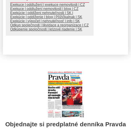
Exekuce | oddlužení | exekuce nemovitosti | CZ
Exekuce | oddlužení nemovitostí | blog | CZ
Exekúcie | oddlženi nehnuteľnosti | SK |
Exekúcie | oddlženie | blog | PôžičkaInak | SK
Exekúcie | výpočet | nehnuteľnosť | info | SK
Odkup společnosti | likvidace a reorganizace | CZ
Odkúpenie spoločnosti | krizové riadenie | SK
Objednajte si predplatné denníka Pravda