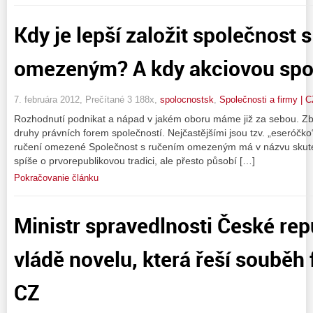
Kdy je lepší založit společnost 
omezeným? A kdy akciovou spol
7. februára 2012, Prečítané 3 188x,
spolocnostsk
,
Společnosti a firmy | 
Rozhodnutí podnikat a nápad v jakém oboru máme již za sebou. Zb
druhy právních forem společností. Nejčastějšími jsou tzv. „eseróčko
ručení omezené Společnost s ručením omezeným má v názvu skutečn
spíše o prvorepublikovou tradici, ale přesto působí […]
Pokračovanie článku
Ministr spravedlnosti České rep
vládě novelu, která řeší souběh 
CZ