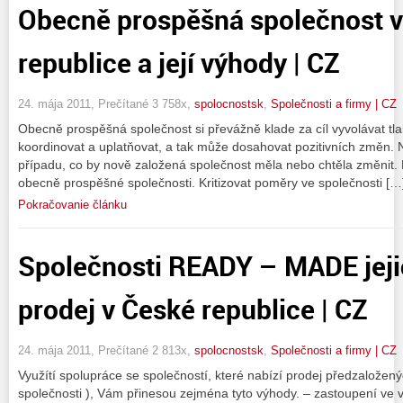
Obecně prospěšná společnost 
republice a její výhody | CZ
24. mája 2011, Prečítané 3 758x,
spolocnostsk
,
Společnosti a firmy | CZ
Obecně prospěšná společnost si převážně klade za cíl vyvolávat tla
koordinovat a uplatňovat, a tak může dosahovat pozitivních změn. N
případu, co by nově založená společnost měla nebo chtěla změnit. 
obecně prospěšné společnosti. Kritizovat poměry ve společnosti […
Pokračovanie článku
Společnosti READY – MADE jeji
prodej v České republice | CZ
24. mája 2011, Prečítané 2 813x,
spolocnostsk
,
Společnosti a firmy | CZ
Využítí spolupráce se společností, které nabízí prodej předzalož
společnosti ), Vám přinesou zejména tyto výhody. – zastoupení ve 