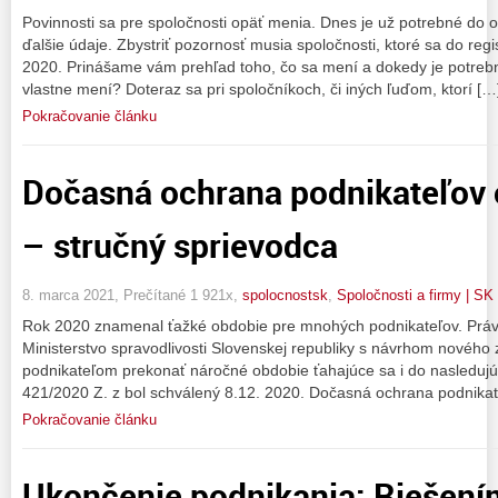
Povinnosti sa pre spoločnosti opäť menia. Dnes je už potrebné do 
ďalšie údaje. Zbystriť pozornosť musia spoločnosti, ktoré sa do reg
2020. Prinášame vám prehľad toho, čo sa mení a dokedy je potrebn
vlastne mení? Doteraz sa pri spoločníkoch, či iných ľuďom, ktorí […
Pokračovanie článku
Dočasná ochrana podnikateľov 
– stručný sprievodca
8. marca 2021, Prečítané 1 921x,
spolocnostsk
,
Spoločnosti a firmy | SK
Rok 2020 znamenal ťažké obdobie pre mnohých podnikateľov. Práve
Ministerstvo spravodlivosti Slovenskej republiky s návrhom nového
podnikateľom prekonať náročné obdobie ťahajúce sa i do nasledujú
421/2020 Z. z bol schválený 8.12. 2020. Dočasná ochrana podnika
Pokračovanie článku
Ukončenie podnikania: Riešení