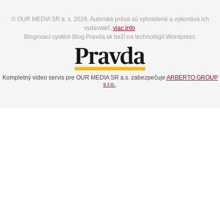
© OUR MEDIA SR a. s. 2026. Autorské práva sú vyhradené a vykonáva ich
vydavateľ,
viac info
.
Blogovací systém Blog.Pravda.sk beží na technológií Wordpress.
Kompletný video servis pre OUR MEDIA SR a.s. zabezpečuje
ARBERTO GROUP
s.r.o.
.