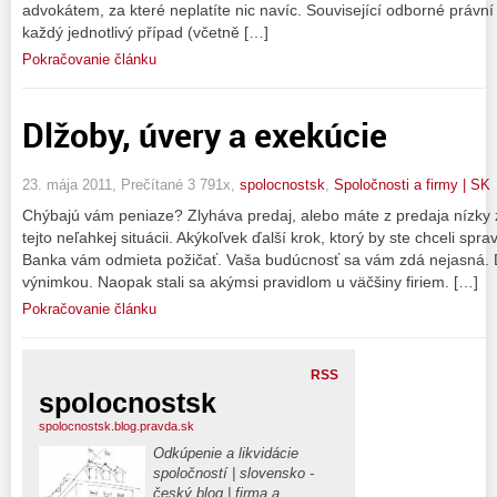
advokátem, za které neplatíte nic navíc. Související odborné právní
každý jednotlivý případ (včetně […]
Pokračovanie článku
Dlžoby, úvery a exekúcie
23. mája 2011, Prečítané 3 791x,
spolocnostsk
,
Spoločnosti a firmy | SK
Chýbajú vám peniaze? Zlyháva predaj, alebo máte z predaja nízky z
tejto neľahkej situácii. Akýkoľvek ďalší krok, ktorý by ste chceli spr
Banka vám odmieta požičať. Vaša budúcnosť sa vám zdá nejasná. D
výnimkou. Naopak stali sa akýmsi pravidlom u väčšiny firiem. […]
Pokračovanie článku
RSS
spolocnostsk
spolocnostsk.blog.pravda.sk
Odkúpenie a likvidácie
spoločností | slovensko -
český blog | firma a