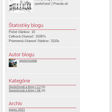
spoločnosť | Pravda.sk
Štatistiky blogu
Počet článkov: 10
Celková čítanosť: 31097x
Priemerná čítanosť článkov: 3110x
Autor blogu
spolocnostsk
Kategórie
Společnosti a firmy | CZ
(5)
Spoločnosti a firmy | SK
(5)
Archív
marec 2021