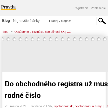
Registrácia
Prihlásenie
Blog
Najnovšie články
Najčítanejšie články
Blog
>
Odkúpenie a likvidácie spoločností SK | CZ
Najkomentovanejšie články
Zoznam blogov
Komerčné blogy
Do obchodného registra už musí
rodné číslo
23. marca 2021, Prečítané 2 179x,
spolocnostsk
,
Spoločnosti a firmy | S