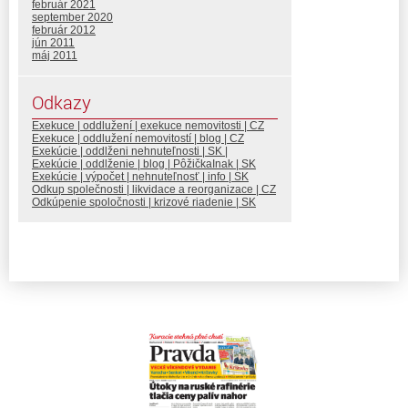
február 2021
september 2020
február 2012
jún 2011
máj 2011
Odkazy
Exekuce | oddlužení | exekuce nemovitosti | CZ
Exekuce | oddlužení nemovitostí | blog | CZ
Exekúcie | oddlženi nehnuteľnosti | SK |
Exekúcie | oddlženie | blog | PôžičkaInak | SK
Exekúcie | výpočet | nehnuteľnosť | info | SK
Odkup společnosti | likvidace a reorganizace | CZ
Odkúpenie spoločnosti | krizové riadenie | SK