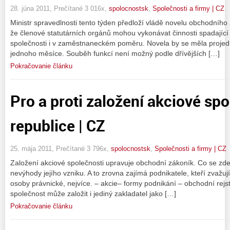
28. júna 2011, Prečítané 3 016x,
spolocnostsk
,
Společnosti a firmy | CZ
Ministr spravedlnosti tento týden předloží vládě novelu obchodního 
že členové statutárních orgánů mohou vykonávat činnosti spadajíc
společnosti i v zaměstnaneckém poměru. Novela by se měla proje
jednoho měsíce. Souběh funkcí není možný podle dřívějších […]
Pokračovanie článku
Pro a proti založení akciové sp
republice | CZ
25. mája 2011, Prečítané 3 796x,
spolocnostsk
,
Společnosti a firmy | CZ
Založení akciové společnosti upravuje obchodní zákoník. Co se zde
nevýhody jejího vzniku. A to zrovna zajímá podnikatele, kteří zvažuj
osoby právnické, nejvíce. – akcie– formy podnikání – obchodní rejs
společnost může založit i jediný zakladatel jako […]
Pokračovanie článku