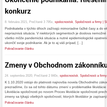
konkurz
8. februára 2021, Prečítané 3 795x,
spolocnostsk
,
Spoločnosti a firmy | 
Podnikatelia v týchto dňoch zažívajú mimoriadne ťažké časy a do e
nepriaznivá situácia. V niektorých segmentoch je doslova nemožné 
všetko môže pandemická situácia a nutné epidemiologické opatrenia.
ukončiť svoje podnikanie. Ak je to aj váš prípad, […]
Pokračovanie článku
Zmeny v Obchodnom zákonníku 
24. septembra 2020, Prečítané 2 840x,
spolocnostsk
,
Spoločnosti a firmy
K 1.10.2020 vstúpi do platnosti najnovšia novela Obchodného zák
prezradíme, čo sa od tohto dátumu zmení v problematike likvidácie 
Likvidácia spoločnosti po novom Proces likvidácie spoločnosti pr
zmeny sa týkajú všetkých spoločností, ktorých likvidátor je zapísan
Pokračovanie článku